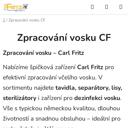
Přejít
Hledat
NÁKUP
na
KOŠÍK
obsah
Domů
/
Zpracování vosku CF
Zpracování vosku CF
Zpracování vosku – Carl Fritz
Nabízíme špičková zařízení
Carl Fritz
pro
efektivní zpracování včelího vosku. V
sortimentu najdete
tavidla, separátory, lisy,
sterilizátory
i zařízení pro
dezinfekci vosku
.
Vše s typickou německou kvalitou, dlouhou
životností a snadnou obsluhou – ideální pro