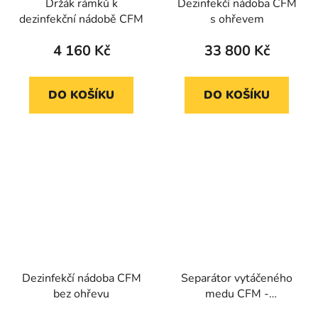
Držák rámků k
Dezinfekčí nádoba CFM
dezinfekční nádobě CFM
s ohřevem
4 160 Kč
33 800 Kč
DO KOŠÍKU
DO KOŠÍKU
Dezinfekčí nádoba CFM
Separátor vytáčeného
bez ohřevu
medu CFM -
velkokapacitní