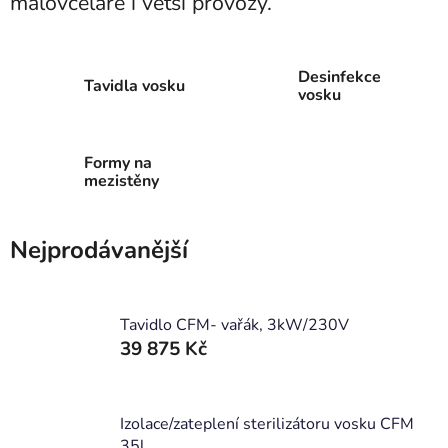
malovčelaře i větší provozy.
Desinfekce
Tavidla vosku
vosku
Formy na
mezistěny
Nejprodávanější
Tavidlo CFM- vařák, 3kW/230V
39 875 Kč
Izolace/zateplení sterilizátoru vosku CFM
35l