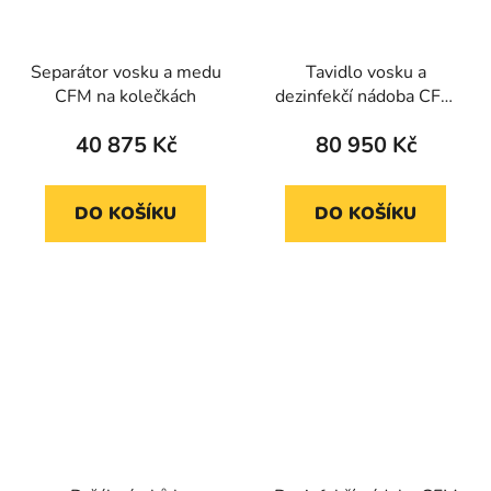
Separátor vosku a medu
Tavidlo vosku a
CFM na kolečkách
dezinfekčí nádoba CFM
s ohřevem
40 875 Kč
80 950 Kč
DO KOŠÍKU
DO KOŠÍKU