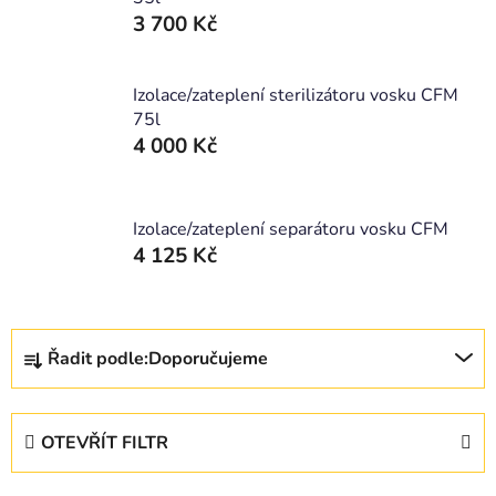
3 700 Kč
Izolace/zateplení sterilizátoru vosku CFM
75l
4 000 Kč
Izolace/zateplení separátoru vosku CFM
4 125 Kč
Ř
Řadit podle:
Doporučujeme
a
z
e
OTEVŘÍT FILTR
n
í