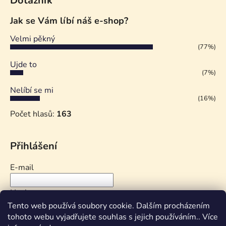
Dotazník
Jak se Vám líbí náš e-shop?
Velmi pěkný
(77%)
Ujde to
(7%)
Nelíbí se mi
(16%)
Počet hlasů:
163
Přihlášení
E-mail
Heslo
Tento web používá soubory cookie. Dalším procházením
tohoto webu vyjadřujete souhlas s jejich používáním.. Více
PŘIHLÁSIT SE