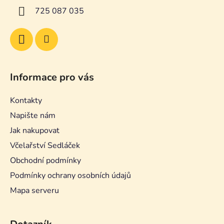
í
y
725 087 035
v
ý
p
i
s
u
Informace pro vás
Kontakty
Napište nám
Jak nakupovat
Včelařství Sedláček
Obchodní podmínky
Podmínky ochrany osobních údajů
Mapa serveru