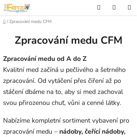
Přejít
Hledat
NÁKUP
na
KOŠÍK
obsah
Domů
/
Zpracování medu CFM
Zpracování medu CFM
Zpracování medu od A do Z
Kvalitní med začíná u pečlivého a šetrného
zpracování. Od vytáčení přes čiření až po
stáčení dbáme na to, aby si med zachoval
svou přirozenou chuť, vůni a cenné látky.
Nabízíme kompletní sortiment vybavení pro
zpracování medu –
nádoby, čeřící nádoby,