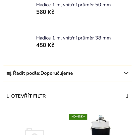
Hadice 1 m, vnitřní průměr 50 mm
560 Kč
Hadice 1 m, vnitřní průměr 38 mm
450 Kč
Ř
Řadit podle:
Doporučujeme
a
z
e
OTEVŘÍT FILTR
n
í
V
p
NOVINKA
ý
r
p
o