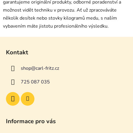
garantujeme originální produkty, odborné poradenství a
možnost vidět techniku v provozu. Ať už zpracováváte
několik desítek nebo stovky kilogramů medu, s naším
vybavením máte jistotu profesionálního výsledku.
Z
á
Kontakt
p
a
shop
@
carl-fritz.cz
t
í
725 087 035
Informace pro vás