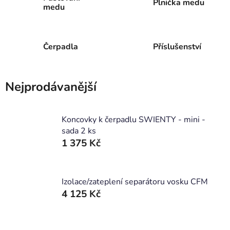
Plnička medu
medu
Čerpadla
Příslušenství
Nejprodávanější
Koncovky k čerpadlu SWIENTY - mini -
sada 2 ks
1 375 Kč
Izolace/zateplení separátoru vosku CFM
4 125 Kč