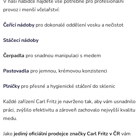
p
V naší nabídce najdete vše potřebné pro profesionální
i
provoz i menší včelařství:
s
u
Čeřící nádoby
pro dokonalé oddělení vosku a nečistot
Stáčecí nádoby
Čerpadla
pro snadnou manipulaci s medem
Pastovadla
pro jemnou, krémovou konzistenci
Plničky
pro přesné a hygienické stáčení do sklenic
Každé zařízení Carl Fritz je navrženo tak, aby vám usnadnilo
práci, zvýšilo efektivitu a zároveň zachovalo nejvyšší kvalitu
medu.
Jako
jediný oficiální prodejce značky Carl Fritz v ČR
vám