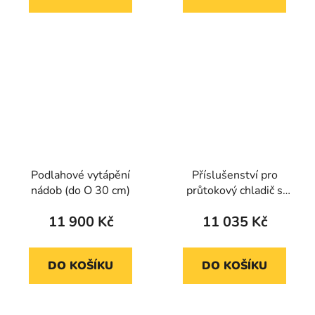
Podlahové vytápění
Příslušenství pro
nádob (do O 30 cm)
průtokový chladič s
oběhovým čerpadlem
11 900 Kč
11 035 Kč
CFM
DO KOŠÍKU
DO KOŠÍKU