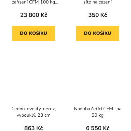
zařízení CFM 100 kg
síto na cezení
dvouplášťový
23 800 Kč
350 Kč
DO KOŠÍKU
DO KOŠÍKU
Cedník dvojitý-nerez,
Nádoba čeřící CFM- na
vypouklý, 23 cm
50 kg
863 Kč
6 550 Kč