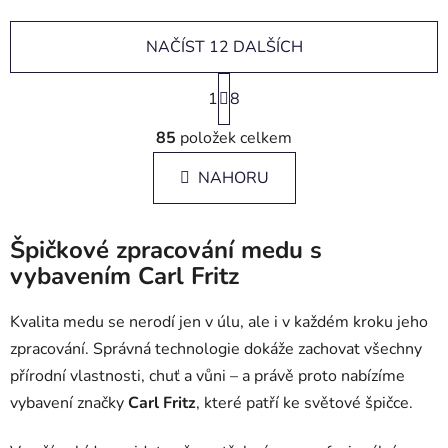
NAČÍST 12 DALŠÍCH
S
1
t
8
r
O
á
85
položek celkem
v
n
l
k
NAHORU
á
o
d
v
a
á
Špičkové zpracování medu s
c
n
í
vybavením Carl Fritz
í
p
r
Kvalita medu se nerodí jen v úlu, ale i v každém kroku jeho
v
zpracování. Správná technologie dokáže zachovat všechny
k
přírodní vlastnosti, chuť a vůni – a právě proto nabízíme
y
vybavení značky
Carl Fritz
, které patří ke světové špičce.
v
ý