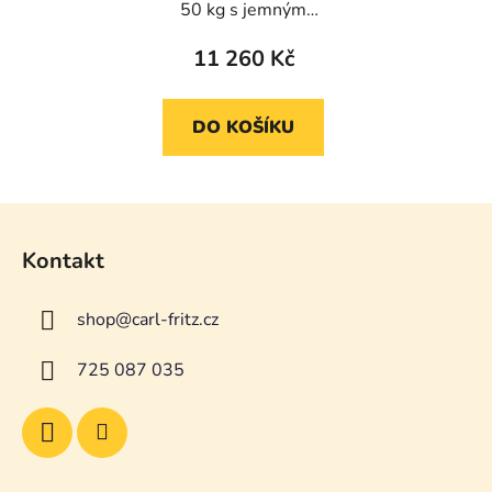
50 kg s jemným
kónickým sítem - nerez
11 260 Kč
DO KOŠÍKU
Z
á
Kontakt
p
a
shop
@
carl-fritz.cz
t
í
725 087 035