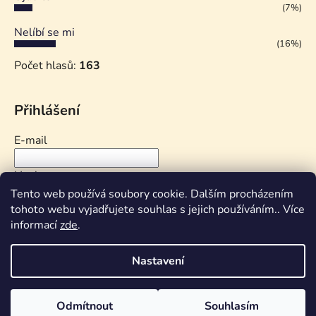
(7%)
Nelíbí se mi
(16%)
Počet hlasů:
163
Přihlášení
E-mail
Heslo
Tento web používá soubory cookie. Dalším procházením
tohoto webu vyjadřujete souhlas s jejich používáním.. Více
PŘIHLÁSIT SE
informací
zde
.
Nová registrace
Zapomenuté heslo
Nastavení
Odmítnout
Souhlasím
Vytvořil Shoptet
ve spolupráci s MarkMedia