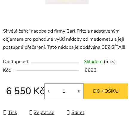
Skvělá čeřící nádoba od firmy Carl Fritz a nadstaveným
objemem pro pohodlné vylítí nádoby od medometu a její
postupné přečeření. Tato nádoba je dodávána BEZ SÍTA!!!
Dostupnost
Skladem
(5 ks)
Kód:
6693
6 550 Kč
DO KOŠÍKU
Měrná cena:
Tisk
Zeptat se
Sdílet