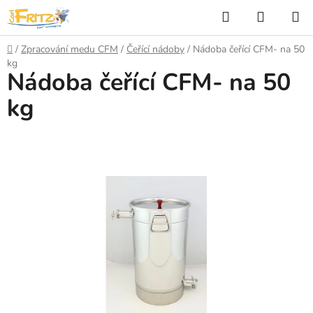
Přejít
Hledat
NÁKUP
na
KOŠÍK
obsah
Domů
/
Zpracování medu CFM
/
Čeřící nádoby
/
Nádoba čeřící CFM- na 50
kg
Nádoba čeřící CFM- na 50
kg