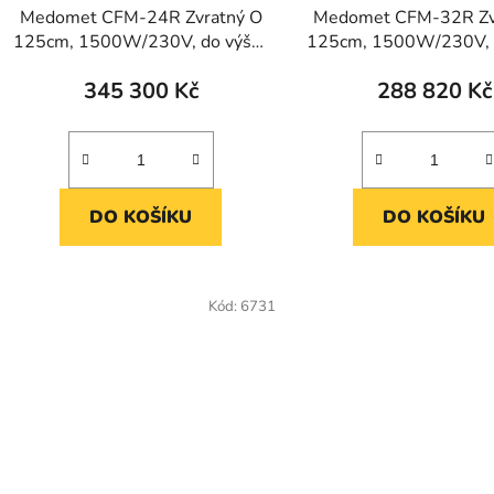
Medomet CFM-24R Zvratný O
Medomet CFM-32R Zv
125cm, 1500W/230V, do výšky
125cm, 1500W/230V, 
r. 25cm
r. 29cm
345 300 Kč
288 820 Kč
DO KOŠÍKU
DO KOŠÍKU
Kód:
6731