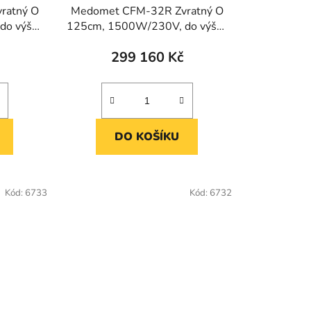
ratný O
Medomet CFM-32R Zvratný O
do výšky
125cm, 1500W/230V, do výšky
r. 33cm
299 160 Kč
DO KOŠÍKU
Kód:
6733
Kód:
6732