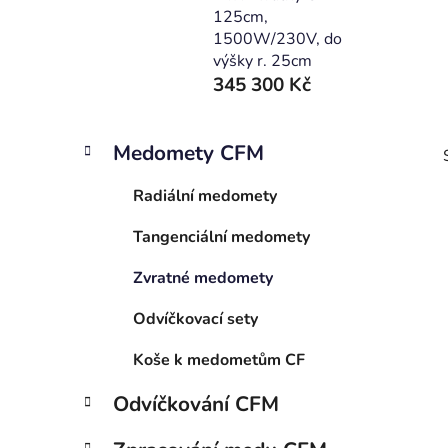
125cm,
1500W/230V, do
výšky r. 25cm
345 300 Kč
P
K
Přeskočit
Medomety CFM
a
o
kategorie
t
s
Radiální medomety
e
t
g
Tangenciální medomety
r
o
a
r
Zvratné medomety
i
i
n
e
n
Odvíčkovací sety
í
Koše k medometům CF
p
a
Odvíčkování CFM
n