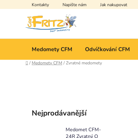
Přejít
Kontakty
Napište nám
Jak nakupovat
na
obsah
Medomety CFM
Odvíčkování CFM
Domů
/
Medomety CFM
/
Zvratné medomety
Nejprodávanější
Medomet CFM-
24R Zvratný O