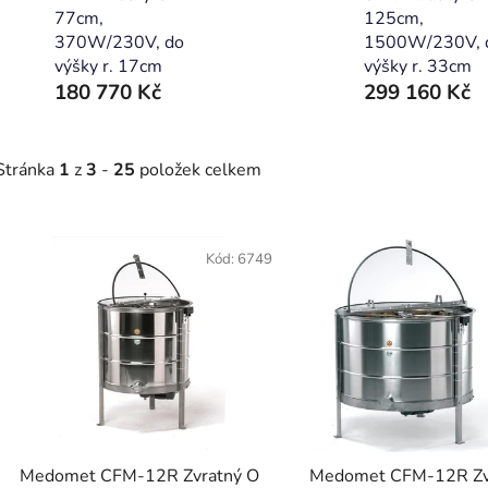
77cm,
125cm,
370W/230V, do
1500W/230V, 
výšky r. 17cm
výšky r. 33cm
180 770 Kč
299 160 Kč
Stránka
1
z
3
-
25
položek celkem
V
ý
Kód:
6749
p
s
p
r
o
d
Medomet CFM-12R Zvratný O
Medomet CFM-12R Zv