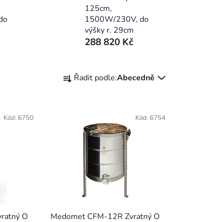
125cm,
do
1500W/230V, do
výšky r. 29cm
288 820 Kč
Ř
Řadit podle:
Abecedně
a
z
e
Kód:
6750
Kód:
6754
n
í
p
r
o
d
u
k
ratný O
Medomet CFM-12R Zvratný O