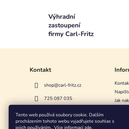
Výhradní
zastoupení
firmy Carl-Fritz
Z
á
Kontakt
Infor
p
a
Kontak
shop
@
carl-fritz.cz
t
Napišt
í
725 087 035
Jak na
Včelař
Tento web používá soubory cookie. Dalším
Obchod
procházením tohoto webu vyjadřujete souhlas s
Podmín
jejich používáním.. Více informací
zde
.