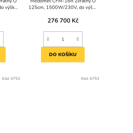
ratný O
Medomet CFM-16R Zvratný O
o výšky
125cm, 1500W/230V, do výšky
r. 24cm
276 700 Kč
DO KOŠÍKU
Kód:
6752
Kód:
6753