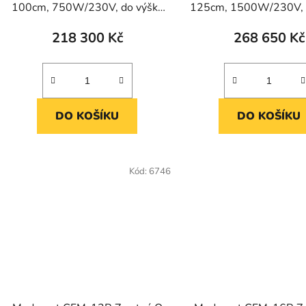
u
100cm, 750W/230V, do výšky
125cm, 1500W/230V, 
k
r. 24cm
r. 33cm
t
218 300 Kč
268 650 Kč
ů
DO KOŠÍKU
DO KOŠÍKU
Kód:
6746