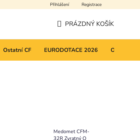
Přihlášení
Registrace
y osobních údajů
Mapa serveru
PRÁZDNÝ KOŠÍK
NÁKUPNÍ
KOŠÍK
Ostatní CF
EURODOTACE 2026
Obchodní 
-
Medomet CFM-
32R Zvratný O