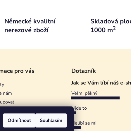
d
o
v
a
á
c
n
Německé kvalitní
Skladová plo
í
í
p
2
nerezové zboží
1000 m
r
v
k
y
v
ý
mace pro vás
Dotazník
p
i
Jak se Vám líbí náš e-s
ty
s
u
e nám
Velmi pěkný
kupovat
Ujde to
ství Sedláček
ní podmínky
Odmítnout
Souhlasím
Nelíbí se mi
ky ochrany osobních údajů