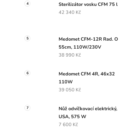
Sterilizátor vosku CFM 75 l
42 340 Kč
Medomet CFM-12R Rad. O
55cm, 110W/230V
38 990 Kč
Medomet CFM 4R, 46x32
110W
39 050 Kč
Nůž odvíčkovací elektrický,
USA, 575 W
7 600 Kč