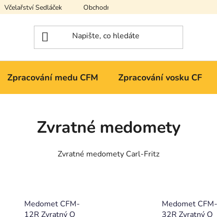
Včelařství Sedláček
Obchodní podmínky
Podmínky ochran
Zpracování medu CFM
Zpracování vosku CF
Zvratné medomety
Zvratné medomety Carl-Fritz
Medomet CFM-
Medomet CFM
12R Zvratný O
32R Zvratný O