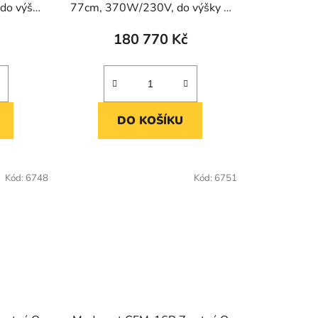
t
do výšky
77cm, 370W/230V, do výšky r.
ů
17cm
180 770 Kč
DO KOŠÍKU
Kód:
6748
Kód:
6751