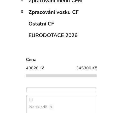
Zpracování medu CFM
e
l
Zpracování vosku CF
Ostatní CF
EURODOTACE 2026
Cena
49820
Kč
345300
Kč
Na skladě
0