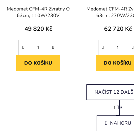
Medomet CFM-4R Zvratný O
Medomet CFM-4R Zvr
63cm, 110W/230V
63cm, 270W/23
49 820 Kč
62 720 Kč
DO KOŠÍKU
DO KOŠÍKU
NAČÍST 12 DALŠ
S
1
t
3
O
r
v
á
l
NAHORU
n
á
k