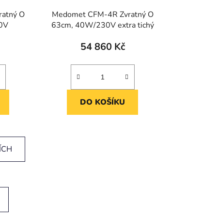
atný O
Medomet CFM-4R Zvratný O
0V
63cm, 40W/230V extra tichý
54 860 Kč
DO KOŠÍKU
ÍCH