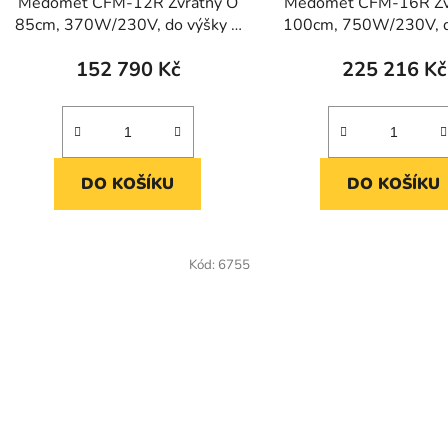
Medomet CFM-12R Zvratný O
Medomet CFM-16R Zv
85cm, 370W/230V, do výšky r.
100cm, 750W/230V, d
29cm
r. 33cm
152 790 Kč
225 216 Kč
DO KOŠÍKU
DO KOŠÍKU
Kód:
6755