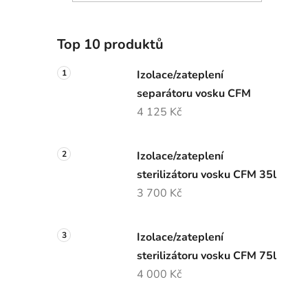
Top 10 produktů
Izolace/zateplení
separátoru vosku CFM
4 125 Kč
Izolace/zateplení
sterilizátoru vosku CFM 35l
3 700 Kč
Izolace/zateplení
sterilizátoru vosku CFM 75l
4 000 Kč