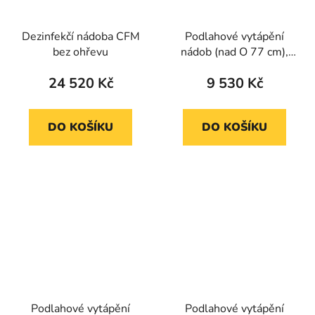
Dezinfekčí nádoba CFM
Podlahové vytápění
bez ohřevu
nádob (nad O 77 cm),
14m (samoinstalace)
24 520 Kč
9 530 Kč
DO KOŠÍKU
DO KOŠÍKU
Podlahové vytápění
Podlahové vytápění