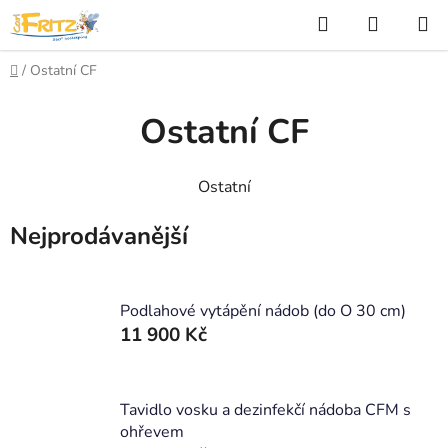
Přejít
Hledat
NÁKUP
na
KOŠÍK
obsah
Domů
/
Ostatní CF
Ostatní CF
Ostatní
Nejprodávanější
Podlahové vytápění nádob (do O 30 cm)
11 900 Kč
Tavidlo vosku a dezinfekčí nádoba CFM s
ohřevem