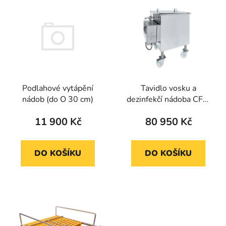
p
ý
r
p
o
i
d
s
u
p
k
r
t
Podlahové vytápění
Tavidlo vosku a
o
ů
nádob (do O 30 cm)
dezinfekčí nádoba CFM
d
s ohřevem
u
11 900 Kč
80 950 Kč
k
t
DO KOŠÍKU
DO KOŠÍKU
ů