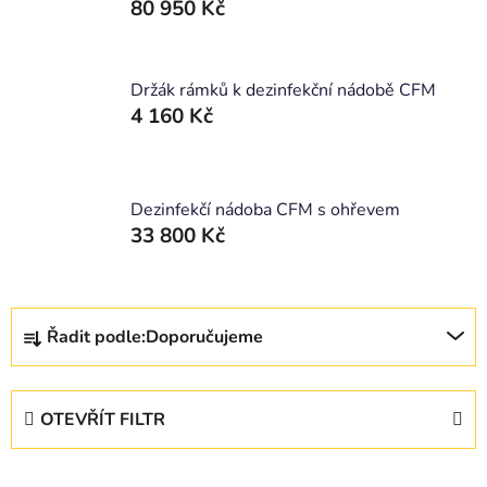
80 950 Kč
Držák rámků k dezinfekční nádobě CFM
4 160 Kč
Dezinfekčí nádoba CFM s ohřevem
33 800 Kč
Ř
Řadit podle:
Doporučujeme
a
z
e
OTEVŘÍT FILTR
n
í
V