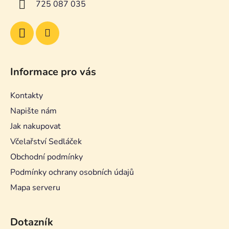
y
725 087 035
v
ý
p
i
s
u
Informace pro vás
Kontakty
Napište nám
Jak nakupovat
Včelařství Sedláček
Obchodní podmínky
Podmínky ochrany osobních údajů
Mapa serveru
Dotazník