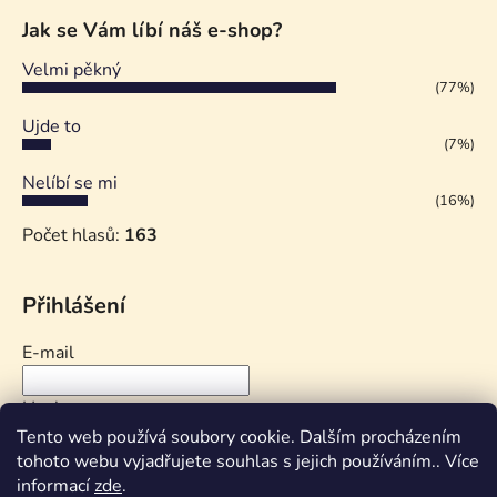
Jak se Vám líbí náš e-shop?
Velmi pěkný
(77%)
Ujde to
(7%)
Nelíbí se mi
(16%)
Počet hlasů:
163
Přihlášení
E-mail
Heslo
Tento web používá soubory cookie. Dalším procházením
tohoto webu vyjadřujete souhlas s jejich používáním.. Více
PŘIHLÁSIT SE
informací
zde
.