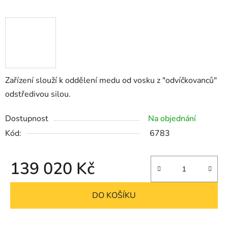
Zařízení slouží k oddělení medu od vosku z "odvíčkovanců"
odstředivou silou.
Dostupnost
Na objednání
Kód:
6783
139 020 Kč
Měrná cena:
DO KOŠÍKU