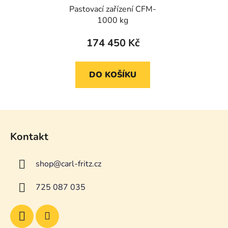
Pastovací zařízení CFM-
1000 kg
174 450 Kč
DO KOŠÍKU
Z
á
Kontakt
p
a
shop
@
carl-fritz.cz
t
í
725 087 035