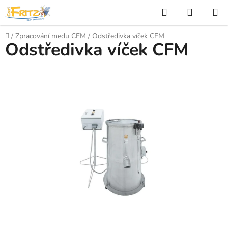
Přejít
Hledat
NÁKUP
na
KOŠÍK
obsah
Domů
/
Zpracování medu CFM
/
Odstředivka víček CFM
Odstředivka víček CFM