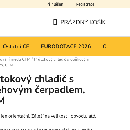
Přihlášení
Registrace
y osobních údajů
Mapa serveru
PRÁZDNÝ KOŠÍK
NÁKUPNÍ
KOŠÍK
Ostatní CF
EURODOTACE 2026
Obchodní 
cování medu CFM
/
Průtokový chladič s oběhovým
em, CFM
tokový chladič s
ěhovým čerpadlem,
M
jen orientační. Záleží na velikosti, obvodu, atd...