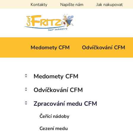
Přejít
Kontakty
Napište nám
Jak nakupovat
na
obsah
Medomety CFM
Odvíčkování CFM
P
K
Přeskočit
Medomety CFM
a
kategorie
o
t
s
Odvíčkování CFM
e
t
g
r
Zpracování medu CFM
o
a
r
Čeřící nádoby
i
n
e
n
Cezení medu