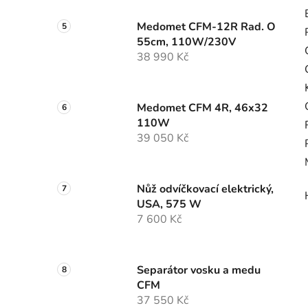
Medomet CFM-12R Rad. O
55cm, 110W/230V
38 990 Kč
Medomet CFM 4R, 46x32
110W
39 050 Kč
Nůž odvíčkovací elektrický,
USA, 575 W
7 600 Kč
Separátor vosku a medu
CFM
37 550 Kč