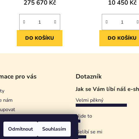
275 670 Kč
10 450 Kč
DO KOŠÍKU
DO KOŠÍKU
mace pro vás
Dotazník
Jak se Vám líbí náš e-s
ty
e nám
Velmi pěkný
kupovat
Ujde to
ství Sedláček
ní podmínky
Odmítnout
Souhlasím
Nelíbí se mi
ky ochrany osobních údajů