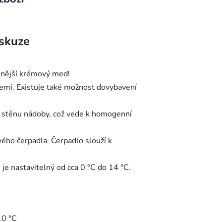
skuze
mnější krémový med!
žemi. Existuje také možnost dovybavení
s stěnu nádoby, což vede k homogenní
ého čerpadla. Čerpadlo slouží k
 je nastavitelný od cca 0 °C do 14 °C.
10 °C