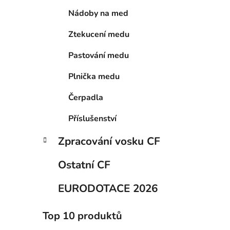
í
Nádoby na med
p
a
Ztekucení medu
n
e
Pastování medu
l
Plnička medu
Čerpadla
Příslušenství
Zpracování vosku CF
Ostatní CF
EURODOTACE 2026
Top 10 produktů