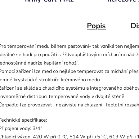
Popis
Di
Pro temperování medu během pastování- tak vzniká ten nejje
Ideálně se hodí pro použití s ??dvouplášťovými míchacími nádr
jednostěnné nádrže kapilární rohoží.
Pomocí zařízení lze med co nejlépe temperovat za míchání pře
jemné krystalické struktuře krémového medu.
Zařízení se skládá z chladicího systému a integrovaného oběhov
rovnoměrné distribuci temperované vody v dvojité stěně.
Čerpadlo lze provozovat i nezávisle na chlazení. Teplotní rozsah
Technické specifikace:
Připojení vody: 3/4"
Chladicí výkon: 420 W při 0 °C, 514 W při +5 °C, 619 W při +