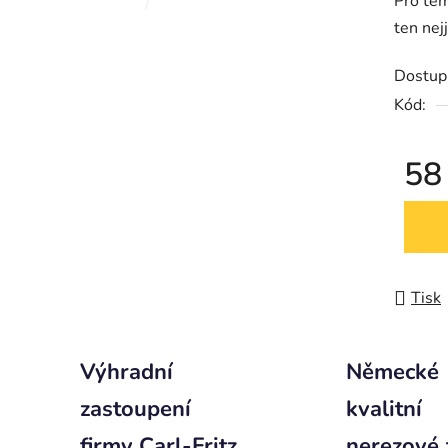
Pro te
ten ne
Dostup
Kód:
58
Měrná
Tisk
Výhradní
Německé
zastoupení
kvalitní
firmy Carl-Fritz
nerezové 