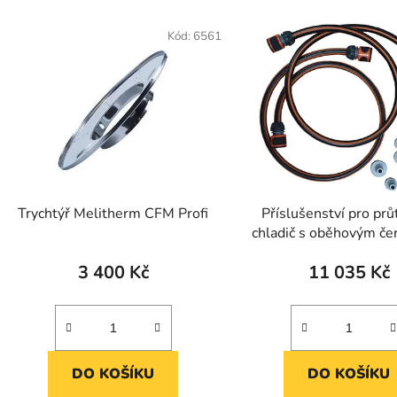
Kód:
6561
Trychtýř Melitherm CFM Profi
Příslušenství pro pr
chladič s oběhovým č
CFM
3 400 Kč
11 035 Kč
DO KOŠÍKU
DO KOŠÍKU