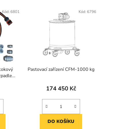
Kód:
6801
Kód:
6796
ůtokový
Pastovací zařízení CFM-1000 kg
erpadlem
174 450 Kč
DO KOŠÍKU