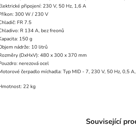
Elektrické připojení: 230 V, 50 Hz, 1,6 A
Příkon: 300 W / 230 V
Chladič: FR 7.5
Chladivo: R 134 A, bez freonů
Kapacita: 150 g
Objem nádrže: 10 litrů
Rozměry (DxHxV): 480 x 300 x 370 mm
Pouzdro: nerezová ocel
Motorové čerpadlo míchadla: Typ MID - 7, 230 V, 50 Hz, 0,5 A
Hmotnost: 22 kg
Související pr