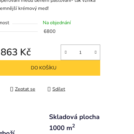
mperování medu během pastování- tak vzniká
jjemnější krémový med!
nost
Na objednání
6800
 863 Kč
 cena:
DO KOŠÍKU
Zeptat se
Sdílet
Skladová plocha
2
1000 m
zboží