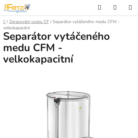
Přejít
Hledat
NÁKUP
na
KOŠÍK
obsah
Domů
/
Zpracování vosku CF
/
Separátor vytáčeného medu CFM -
velkokapacitní
Separátor vytáčeného
medu CFM -
velkokapacitní