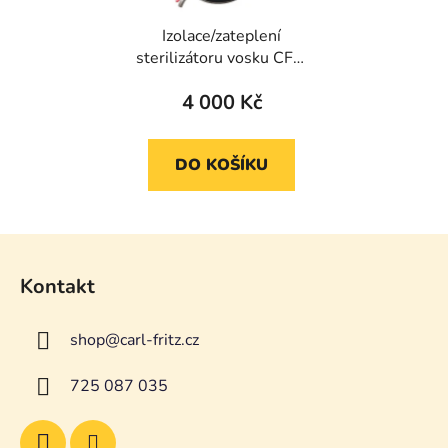
Izolace/zateplení
sterilizátoru vosku CFM
75l
4 000 Kč
DO KOŠÍKU
Z
á
Kontakt
p
a
shop
@
carl-fritz.cz
t
í
725 087 035