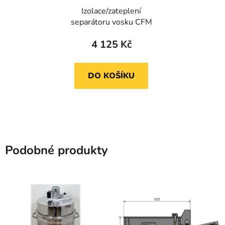
Izolace/zateplení
separátoru vosku CFM
4 125 Kč
DO KOŠÍKU
Podobné produkty