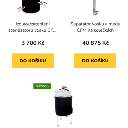
Izolace/zateplení
Separátor vosku a medu
sterilizátoru vosku CFM
CFM na kolečkách
35l
3 700 Kč
40 875 Kč
DO KOŠÍKU
DO KOŠÍKU
NOVINKA