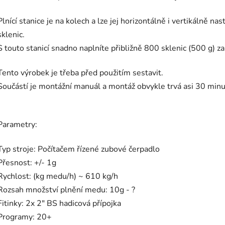
Plnící stanice je na kolech a lze jej horizontálně i vertikálně n
sklenic.
S touto stanicí snadno naplníte přibližně 800 sklenic (500 g) za
Tento výrobek je třeba před použitím sestavit.
Součástí je montážní manuál a montáž obvykle trvá asi 30 minu
Parametry:
Typ stroje: Počítačem řízené zubové čerpadlo
Přesnost: +/- 1g
Rychlost: (kg medu/h) ~ 610 kg/h
Rozsah množství plnění medu: 10g - ?
Fitinky: 2x 2" BS hadicová přípojka
Programy: 20+