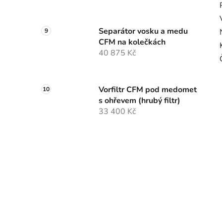
Separátor vosku a medu
CFM na kolečkách
40 875 Kč
Vorfiltr CFM pod medomet
s ohřevem (hrubý filtr)
33 400 Kč