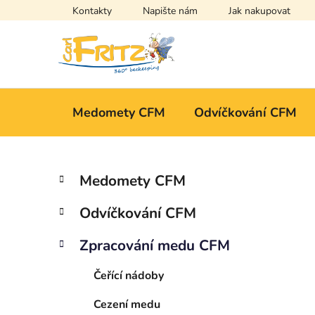
Přejít
Kontakty
Napište nám
Jak nakupovat
na
obsah
Medomety CFM
Odvíčkování CFM
P
K
Přeskočit
Medomety CFM
a
kategorie
o
t
s
Odvíčkování CFM
e
t
g
r
Zpracování medu CFM
o
a
r
Čeřící nádoby
i
n
e
n
Cezení medu