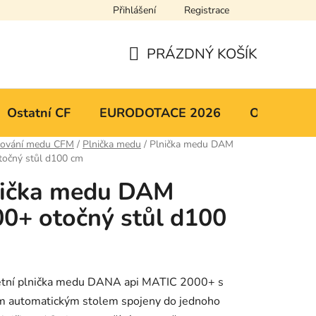
Přihlášení
Registrace
y osobních údajů
Mapa serveru
PRÁZDNÝ KOŠÍK
NÁKUPNÍ
KOŠÍK
Ostatní CF
EURODOTACE 2026
Obchodní 
cování medu CFM
/
Plnička medu
/
Plnička medu DAM
točný stůl d100 cm
nička medu DAM
0+ otočný stůl d100
tní plnička medu DANA api MATIC 2000+ s
m automatickým stolem spojeny do jednoho