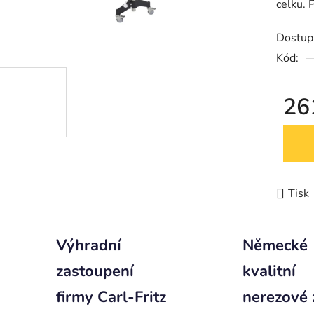
celku. 
Dostup
Kód:
26
Měrná
Tisk
Výhradní
Německé
zastoupení
kvalitní
firmy Carl-Fritz
nerezové 