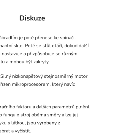
Diskuze
zábradlím je poté přenese ke spínači.
 naplní sklo. Poté se stůl otáčí, dokud další
o nastavuje a přizpůsobuje se různým
lu a mohou být zakryty.
 Silný nízkonapěťový stejnosměrný motor
řízen mikroprocesorem, který navíc
ačního faktoru a dalších parametrů plnění.
o funguje stroj oběma směry a lze jej
tyku s látkou, jsou vyrobeny z
rat a vyčistit.