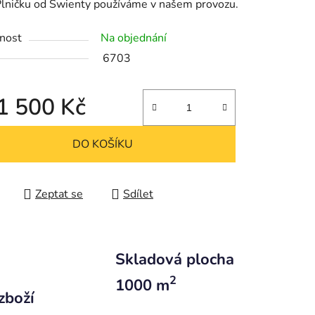
Plničku od Swienty používáme v našem provozu.
nost
Na objednání
6703
1 500 Kč
 cena:
DO KOŠÍKU
Zeptat se
Sdílet
Skladová plocha
2
1000 m
zboží