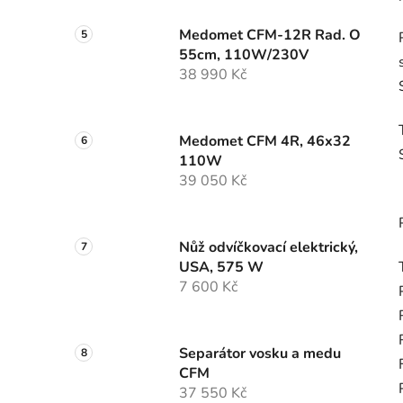
Medomet CFM-12R Rad. O
55cm, 110W/230V
38 990 Kč
Medomet CFM 4R, 46x32
110W
39 050 Kč
Nůž odvíčkovací elektrický,
USA, 575 W
7 600 Kč
Separátor vosku a medu
CFM
37 550 Kč