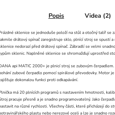
Popis
Videa (2)
Prázdné sklenice se jednoduše položí na stůl a otočný talíř se 
Jakmile drátový spínač zaregistruje sklo, plnící stroj se spustí a
sklenice nedorazí před drátový spínač. Zábradlí se velmi snadn
typům sklenic. Naplněné sklenice se shromažďují uprostřed sto
DANA api MATIC 2000+ je plnicí stroj se zubovým čerpadlem.
pohání zubové čerpadlo pomocí spirálové převodovky. Motor je 
zajišťuje dokonalou funkci proti odkapávání.
Plnička má 20 plnících programů s nastavením hmotnosti, kalibr
Stroj pracuje přesně a je snadno programovatelný. Jako čerpadl
nastavit na různé rychlosti. Všechny části, které přicházejí do s
potravinářského plastu nebo nerezové oceli a lze je snadno rozeb