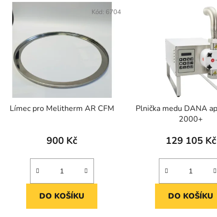
Kód:
6704
Límec pro Melitherm AR CFM
Plnička medu DANA a
2000+
900 Kč
129 105 Kč
DO KOŠÍKU
DO KOŠÍKU