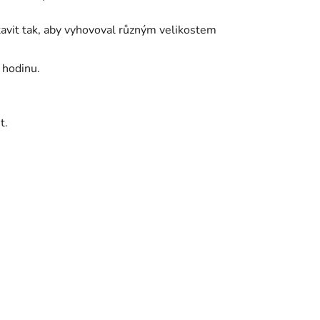
astavit tak, aby vyhovoval různým velikostem
 hodinu.
t.