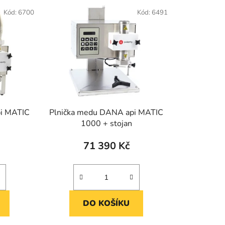
Kód:
6700
Kód:
6491
pi MATIC
Plnička medu DANA api MATIC
1000 + stojan
71 390 Kč
DO KOŠÍKU