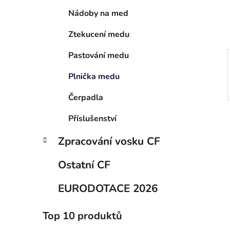
í
Nádoby na med
p
a
Ztekucení medu
n
e
Pastování medu
l
Plnička medu
Čerpadla
Příslušenství
Zpracování vosku CF
Ostatní CF
EURODOTACE 2026
Top 10 produktů