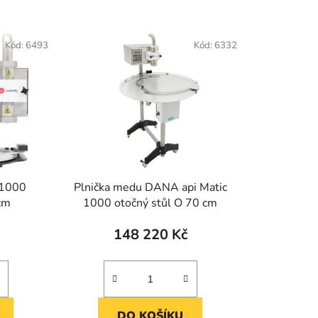
Kód:
6493
Kód:
6332
 1000
Plnička medu DANA api Matic
45 cm
1000 otočný stůl O 70 cm
148 220 Kč
DO KOŠÍKU