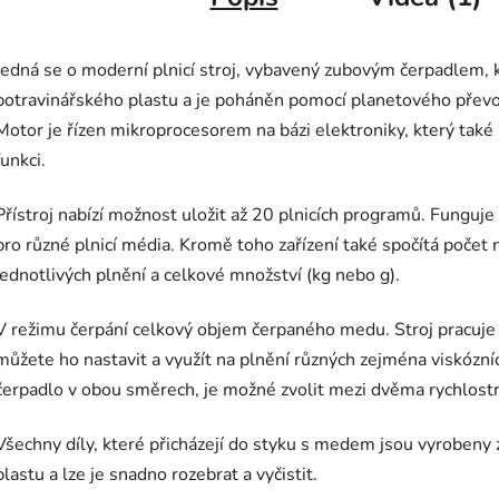
Jedná se o moderní plnicí stroj, vybavený zubovým čerpadlem, 
potravinářského plastu a je poháněn pomocí planetového pře
Motor je řízen mikroprocesorem na bázi elektroniky, který tak
funkci.
Přístroj nabízí možnost uložit až 20 plnicích programů. Funguj
pro různé plnicí média. Kromě toho zařízení také spočítá počet 
jednotlivých plnění a celkové množství (kg nebo g).
V režimu čerpání celkový objem čerpaného medu. Stroj pracuje s
můžete ho nastavit a využít na plnění různých zejména viskózníc
čerpadlo v obou směrech, je možné zvolit mezi dvěma rychlost
Všechny díly, které přicházejí do styku s medem jsou vyrobeny
plastu a lze je snadno rozebrat a vyčistit.