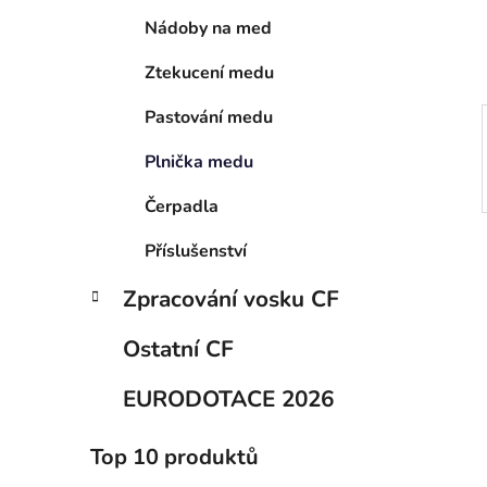
í
Nádoby na med
p
a
Ztekucení medu
n
e
Pastování medu
l
Plnička medu
Čerpadla
Příslušenství
Zpracování vosku CF
Ostatní CF
EURODOTACE 2026
Top 10 produktů