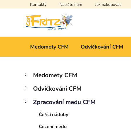
Přejít
Kontakty
Napište nám
Jak nakupovat
na
obsah
Medomety CFM
Odvíčkování CFM
P
K
Přeskočit
Medomety CFM
a
kategorie
o
t
s
Odvíčkování CFM
e
t
g
r
Zpracování medu CFM
o
a
r
Čeřící nádoby
i
n
e
n
Cezení medu