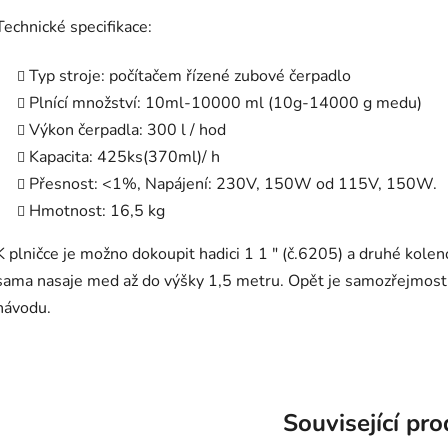
Technické specifikace:
Typ stroje: počítačem řízené zubové čerpadlo
Plnící množství: 10ml-10000 ml (10g-14000 g medu)
Výkon čerpadla: 300 l / hod
Kapacita: 425ks(370ml)/ h
Přesnost: <1%, Napájení: 230V, 150W od 115V, 150W.
Hmotnost: 16,5 kg
K plničce je možno dokoupit hadici 1 1 " (č.6205) a druhé kol
sama nasaje med až do výšky 1,5 metru. Opět je samozřejmost
návodu.
Související pr