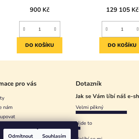
900 Kč
129 105 Kč
DO KOŠÍKU
DO KOŠÍKU
mace pro vás
Dotazník
Jak se Vám líbí náš e-s
ty
e nám
Velmi pěkný
kupovat
Ujde to
ství Sedláček
ní podmínky
Odmítnout
Souhlasím