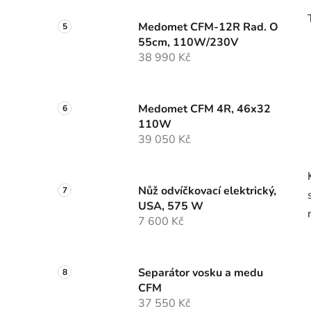
Medomet CFM-12R Rad. O
55cm, 110W/230V
38 990 Kč
Medomet CFM 4R, 46x32
110W
39 050 Kč
Nůž odvíčkovací elektrický,
USA, 575 W
7 600 Kč
Separátor vosku a medu
CFM
37 550 Kč