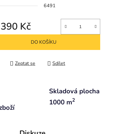
6491
 390 Kč
 cena:
DO KOŠÍKU
Zeptat se
Sdílet
Skladová plocha
2
1000 m
zboží
Diskuze