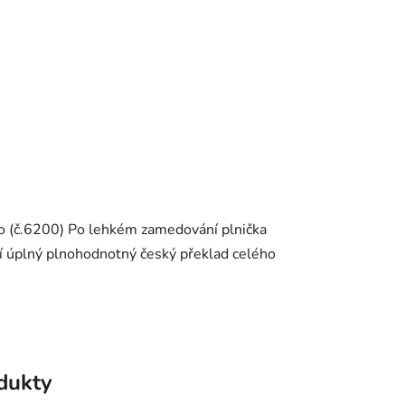
eno (č.6200) Po lehkém zamedování plnička
í úplný plnohodnotný český překlad celého
odukty