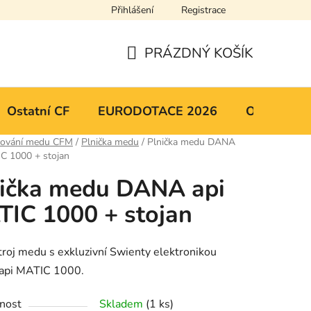
Přihlášení
Registrace
y osobních údajů
Mapa serveru
PRÁZDNÝ KOŠÍK
NÁKUPNÍ
KOŠÍK
Ostatní CF
EURODOTACE 2026
Obchodní 
cování medu CFM
/
Plnička medu
/
Plnička medu DANA
C 1000 + stojan
ička medu DANA api
IC 1000 + stojan
stroj medu s exkluzivní Swienty elektronikou
pi MATIC 1000.
nost
Skladem
(1 ks)