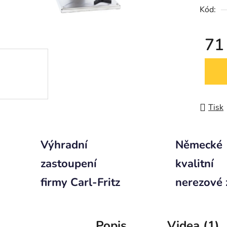
Kód:
71
Měrná
Tisk
Výhradní
Německé
zastoupení
kvalitní
firmy Carl-Fritz
nerezové 
Popis
Videa (1)