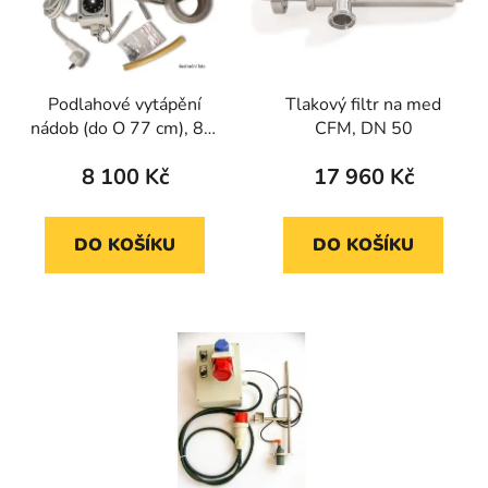
Podlahové vytápění
Tlakový filtr na med
nádob (do O 77 cm), 8m
CFM, DN 50
(samoinstalace)
8 100 Kč
17 960 Kč
DO KOŠÍKU
DO KOŠÍKU