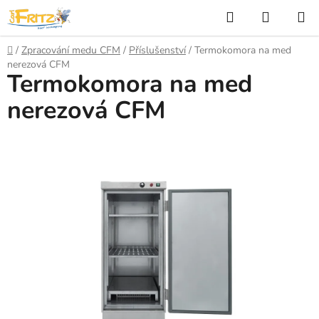
Přejít
Hledat
NÁKUP
na
KOŠÍK
obsah
Domů
/
Zpracování medu CFM
/
Příslušenství
/
Termokomora na med
nerezová CFM
Termokomora na med
nerezová CFM