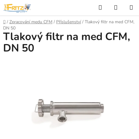
Přejít
Hledat
NÁKUP
na
KOŠÍK
obsah
Domů
/
Zpracování medu CFM
/
Příslušenství
/
Tlakový filtr na med CFM,
DN 50
Tlakový filtr na med CFM,
DN 50