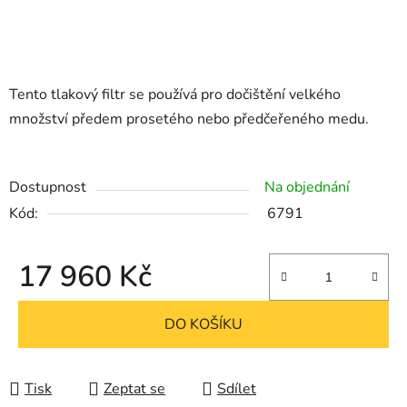
Tento tlakový filtr se používá pro dočištění velkého
množství předem prosetého nebo předčeřeného medu.
Dostupnost
Na objednání
Kód:
6791
17 960 Kč
Měrná cena:
DO KOŠÍKU
Tisk
Zeptat se
Sdílet