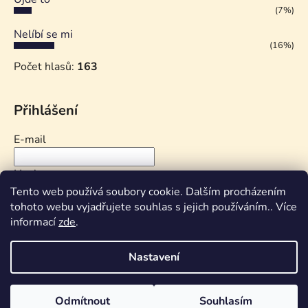
(7%)
Nelíbí se mi
(16%)
Počet hlasů:
163
Přihlášení
E-mail
Heslo
Tento web používá soubory cookie. Dalším procházením
tohoto webu vyjadřujete souhlas s jejich používáním.. Více
PŘIHLÁSIT SE
informací
zde
.
Nová registrace
Zapomenuté heslo
Nastavení
Odmítnout
Souhlasím
Vytvořil Shoptet
ve spolupráci s MarkMedia