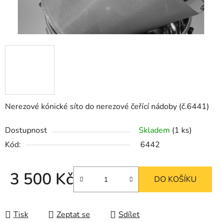
Nerezové kónické síto do nerezové čeřící nádoby (č.6441)
Dostupnost
Skladem
(1 ks)
Kód:
6442
3 500 Kč
DO KOŠÍKU
Měrná cena:
Tisk
Zeptat se
Sdílet