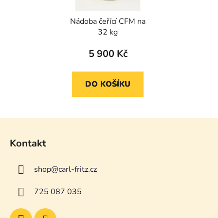
Nádoba čeřící CFM na
32 kg
5 900 Kč
DO KOŠÍKU
Z
á
Kontakt
p
a
shop
@
carl-fritz.cz
t
í
725 087 035