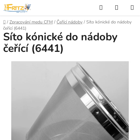
Přejít
Hledat
NÁKUP
na
KOŠÍK
obsah
Domů
/
Zpracování medu CFM
/
Čeřící nádoby
/
Síto kónické do nádoby
čeřící (6441)
Síto kónické do nádoby
čeřící (6441)