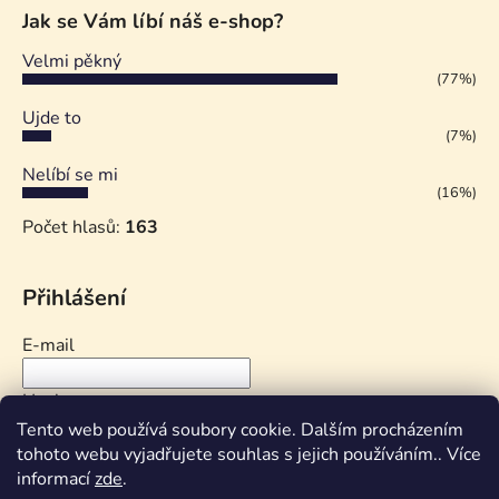
Jak se Vám líbí náš e-shop?
Velmi pěkný
(77%)
Ujde to
(7%)
Nelíbí se mi
(16%)
Počet hlasů:
163
Přihlášení
E-mail
Heslo
Tento web používá soubory cookie. Dalším procházením
tohoto webu vyjadřujete souhlas s jejich používáním.. Více
PŘIHLÁSIT SE
informací
zde
.