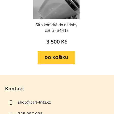
Síto kónické do nádoby
čeřící (6441)
3 500 Kč
DO KOŠÍKU
Z
á
Kontakt
p
a
shop
@
carl-fritz.cz
t
í
725 087 035