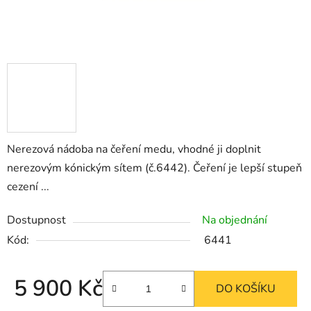
Nerezová nádoba na čeření medu, vhodné ji doplnit
nerezovým kónickým sítem (č.6442). Čeření je lepší stupeň
cezení ...
Dostupnost
Na objednání
Kód:
6441
5 900 Kč
DO KOŠÍKU
Měrná cena: