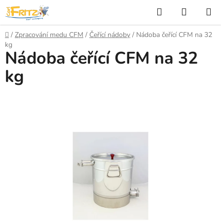
Přejít
Hledat
NÁKUP
na
KOŠÍK
obsah
Domů
/
Zpracování medu CFM
/
Čeřící nádoby
/
Nádoba čeřící CFM na 32
kg
Nádoba čeřící CFM na 32
kg