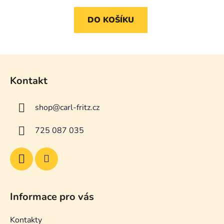
DO KOŠÍKU
Z
á
Kontakt
p
a
shop
@
carl-fritz.cz
t
í
725 087 035
Informace pro vás
Kontakty