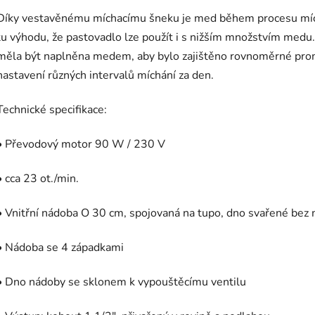
Díky vestavěnému míchacímu šneku je med během procesu míc
tu výhodu, že pastovadlo lze použít i s nižším množstvím medu
měla být naplněna medem, aby bylo zajištěno rovnoměrné prom
nastavení různých intervalů míchání za den.
Technické specifikace:
• Převodový motor 90 W / 230 V
• cca 23 ot./min.
• Vnitřní nádoba O 30 cm, spojovaná na tupo, dno svařené bez
• Nádoba se 4 západkami
• Dno nádoby se sklonem k vypouštěcímu ventilu