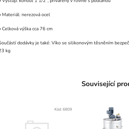
• Výstup: kohout 1 1/2", přivařený v rovině s podlahou
• Materiál: nerezová ocel
• Celková výška cca 76 cm
Součástí dodávky je také: Víko se silikonovým těsněním bezp
23 kg
Související pr
Kód:
6809