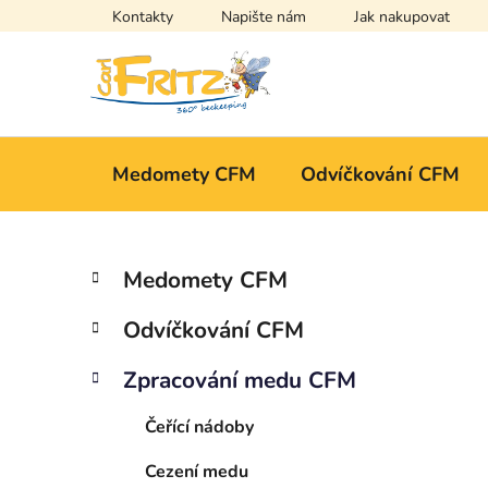
Přejít
Kontakty
Napište nám
Jak nakupovat
na
obsah
Medomety CFM
Odvíčkování CFM
P
K
Přeskočit
Medomety CFM
a
kategorie
o
t
s
Odvíčkování CFM
e
t
g
r
Zpracování medu CFM
o
a
r
Čeřící nádoby
i
n
e
n
Cezení medu