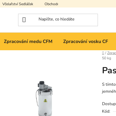
Včelařství Sedláček
Obchodní podmínky
Podmínky ochran
Zpracování medu CFM
Zpracování vosku CF
Domů
/
Zpra
50 kg
Pas
S tímto
jemnéh
Dostup
Kód: