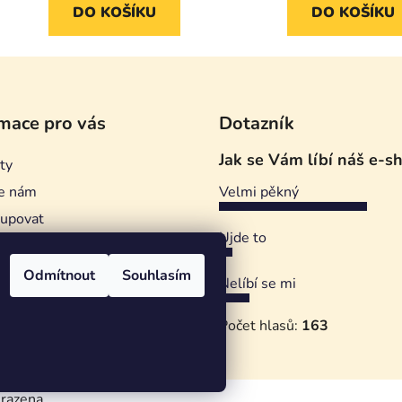
DO KOŠÍKU
DO KOŠÍKU
mace pro vás
Dotazník
Jak se Vám líbí náš e-s
ty
e nám
Velmi pěkný
kupovat
Ujde to
ství Sedláček
ní podmínky
Odmítnout
Souhlasím
Nelíbí se mi
ky ochrany osobních údajů
Počet hlasů:
163
erveru
hrazena.