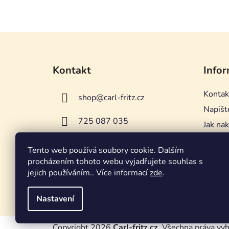
Z
á
Kontakt
Infor
p
a
Kontak
shop
@
carl-fritz.cz
t
Napišt
í
725 087 035
Jak na
Včelař
Tento web používá soubory cookie. Dalším
Obchod
procházením tohoto webu vyjadřujete souhlas s
Podmín
jejich používáním.. Více informací
zde
.
Mapa s
Nastavení
Copyright 2026
Carl-fritz.cz
. Všechna práva vy