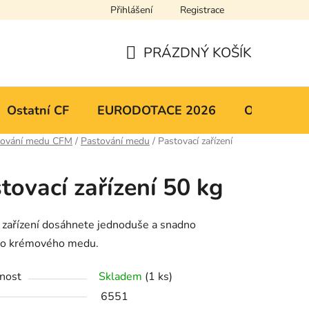
Přihlášení
Registrace
y osobních údajů
Mapa serveru
PRÁZDNÝ KOŠÍK
NÁKUPNÍ
KOŠÍK
Ostatní CF
EURODOTACE 2026
Obchodní 
cování medu CFM
/
Pastování medu
/
Pastovací zařízení
tovací zařízení 50 kg
 zařízení dosáhnete jednoduše a snadno
o krémového medu.
nost
Skladem
(1 ks)
6551