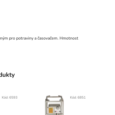
ečným pro potraviny a časovačem. Hmotnost
odukty
Kód:
6593
Kód:
6851