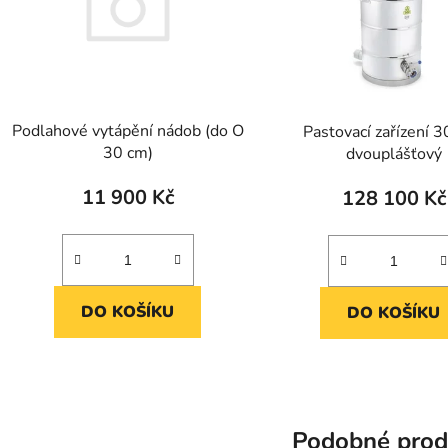
Podlahové vytápění nádob (do O
Pastovací zařízení 
30 cm)
dvouplášťový
11 900 Kč
128 100 Kč
DO KOŠÍKU
DO KOŠÍKU
Podobné prod