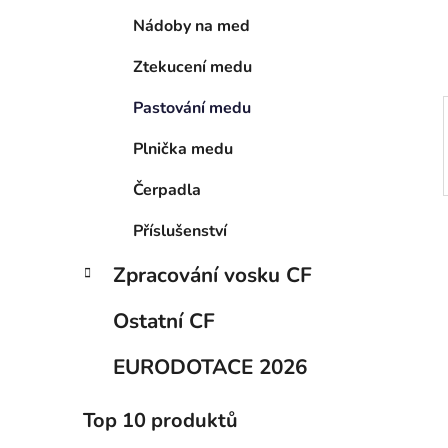
í
Nádoby na med
p
a
Ztekucení medu
n
e
Pastování medu
l
Plnička medu
Čerpadla
Příslušenství
Zpracování vosku CF
Ostatní CF
EURODOTACE 2026
Top 10 produktů