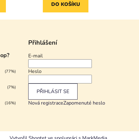
DO KOŠÍKU
Přihlášení
hop?
E-mail
Heslo
(77%)
(7%)
PŘIHLÁSIT SE
Nová registrace
Zapomenuté heslo
(16%)
Vytvořil Shoptet
ve spolupráci s MarkMedia