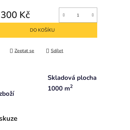
 300 Kč
 cena:
DO KOŠÍKU
Zeptat se
Sdílet
Skladová plocha
2
1000 m
zboží
skuze