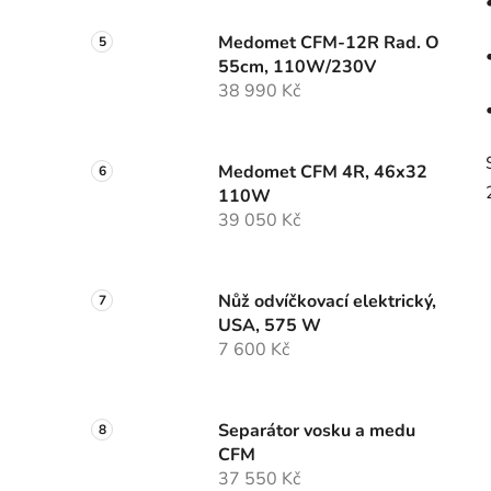
Medomet CFM-12R Rad. O
55cm, 110W/230V
38 990 Kč
Medomet CFM 4R, 46x32
110W
39 050 Kč
Nůž odvíčkovací elektrický,
USA, 575 W
7 600 Kč
Separátor vosku a medu
CFM
37 550 Kč