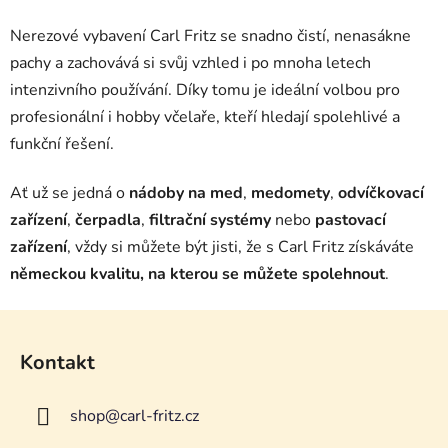
Nerezové vybavení Carl Fritz se snadno čistí, nenasákne
pachy a zachovává si svůj vzhled i po mnoha letech
intenzivního používání. Díky tomu je ideální volbou pro
profesionální i hobby včelaře, kteří hledají spolehlivé a
funkční řešení.
Ať už se jedná o
nádoby na med
,
medomety
,
odvíčkovací
zařízení
,
čerpadla
,
filtrační systémy
nebo
pastovací
zařízení
, vždy si můžete být jisti, že s Carl Fritz získáváte
německou kvalitu, na kterou se můžete spolehnout
.
Z
á
Kontakt
p
a
shop
@
carl-fritz.cz
t