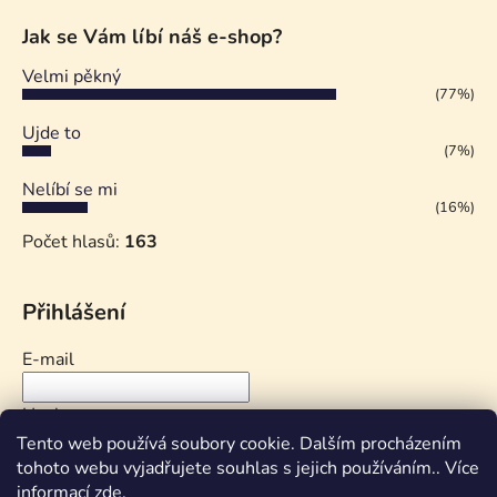
Jak se Vám líbí náš e-shop?
Velmi pěkný
(77%)
Ujde to
(7%)
Nelíbí se mi
(16%)
Počet hlasů:
163
Přihlášení
E-mail
Heslo
Tento web používá soubory cookie. Dalším procházením
tohoto webu vyjadřujete souhlas s jejich používáním.. Více
PŘIHLÁSIT SE
informací
zde
.