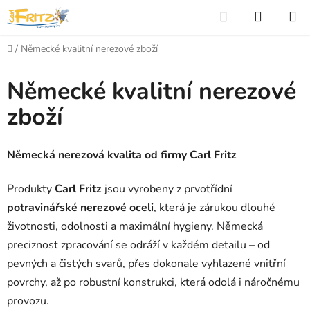
Přejít
Hledat
NÁKUP
na
KOŠÍK
obsah
Domů
/
Německé kvalitní nerezové zboží
Německé kvalitní nerezové
zboží
Německá nerezová kvalita od firmy Carl Fritz
Produkty
Carl Fritz
jsou vyrobeny z prvotřídní
potravinářské nerezové oceli
, která je zárukou dlouhé
životnosti, odolnosti a maximální hygieny. Německá
preciznost zpracování se odráží v každém detailu – od
pevných a čistých svarů, přes dokonale vyhlazené vnitřní
povrchy, až po robustní konstrukci, která odolá i náročnému
provozu.