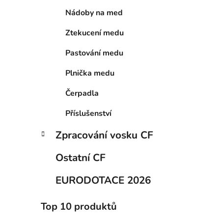
í
Nádoby na med
p
a
Ztekucení medu
n
e
Pastování medu
l
Plnička medu
Čerpadla
Příslušenství
Zpracování vosku CF
Ostatní CF
EURODOTACE 2026
Top 10 produktů