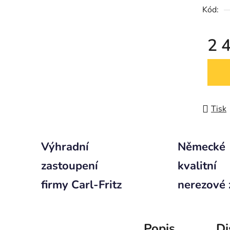
Kód:
2 
Měrná
Tisk
Výhradní
Německé
zastoupení
kvalitní
firmy Carl-Fritz
nerezové 
Popis
Di