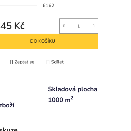
6162
445 Kč
 cena:
DO KOŠÍKU
Zeptat se
Sdílet
Skladová plocha
2
1000 m
zboží
skuze