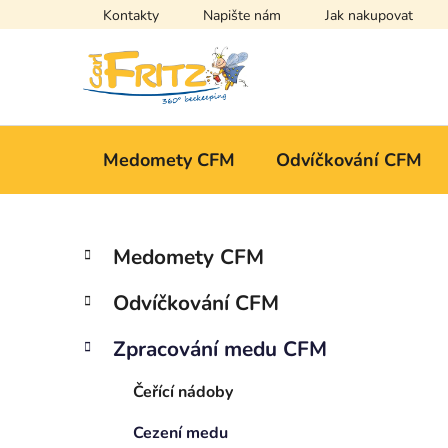
Přejít
Kontakty
Napište nám
Jak nakupovat
na
obsah
Medomety CFM
Odvíčkování CFM
P
K
Přeskočit
Medomety CFM
a
kategorie
o
t
s
Odvíčkování CFM
e
t
g
r
Zpracování medu CFM
o
a
r
Čeřící nádoby
i
n
e
n
Cezení medu