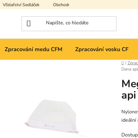
Včelařství Sedláček
Obchodní podmínky
Podmínky ochran
Zpracování medu CFM
Zpracování vosku CF
Domů
/
Zpra
Dana api
Me
api
Nylonov
ideální
Dostup