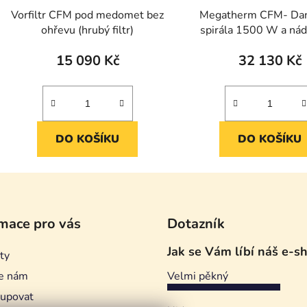
Vorfiltr CFM pod medomet bez
Megatherm CFM- Dana
ohřevu (hrubý filtr)
spirála 1500 W a ná
150 kg
15 090 Kč
32 130 Kč
DO KOŠÍKU
DO KOŠÍKU
mace pro vás
Dotazník
Jak se Vám líbí náš e-s
ty
e nám
Velmi pěkný
kupovat