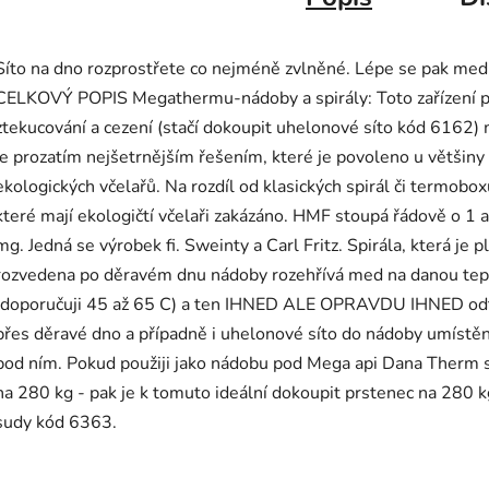
Síto na dno rozprostřete co nejméně zvlněné. Lépe se pak med 
CELKOVÝ POPIS Megathermu-nádoby a spirály: Toto zařízení 
ztekucování a cezení (stačí dokoupit uhelonové síto kód 6162)
je prozatím nejšetrnějším řešením, které je povoleno u většiny
ekologických včelařů. Na rozdíl od klasických spirál či termobox
které mají ekologičtí včelaři zakázáno. HMF stoupá řádově o 1 a
mg. Jedná se výrobek fi. Sweinty a Carl Fritz. Spirála, která je 
rozvedena po děravém dnu nádoby rozehřívá med na danou tep
(doporučuji 45 až 65 C) a ten IHNED ALE OPRAVDU IHNED od
přes děravé dno a případně i uhelonové síto do nádoby umístě
pod ním. Pokud použiji jako nádobu pod Mega api Dana Therm 
na 280 kg - pak je k tomuto ideální dokoupit prstenec na 280 k
sudy kód 6363.