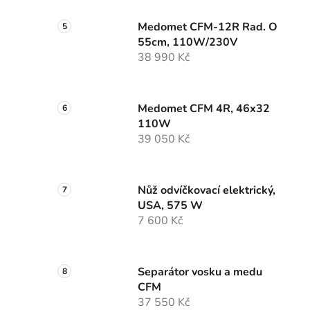
Medomet CFM-12R Rad. O
55cm, 110W/230V
38 990 Kč
Medomet CFM 4R, 46x32
110W
39 050 Kč
Nůž odvíčkovací elektrický,
USA, 575 W
7 600 Kč
Separátor vosku a medu
CFM
37 550 Kč