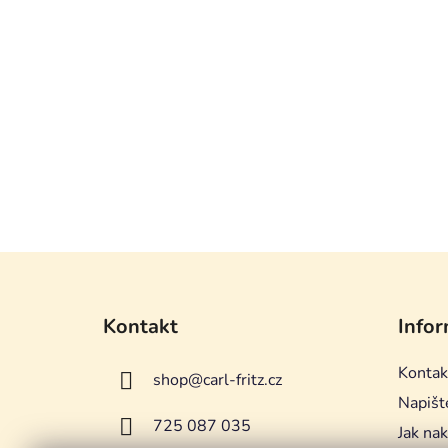
Z
á
Kontakt
Infor
p
a
Kontak
shop
@
carl-fritz.cz
t
Napišt
í
725 087 035
Jak na