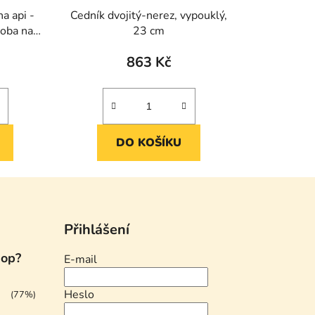
 api -
Cedník dvojitý-nerez, vypouklý,
doba na
23 cm
863 Kč
DO KOŠÍKU
Přihlášení
hop?
E-mail
Heslo
(77%)