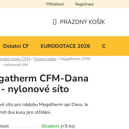
Přihlášení
Registrace
y osobních údajů
Mapa serveru
PRÁZDNÝ KOŠÍK
NÁKUPNÍ
KOŠÍK
Ostatní CF
EURODOTACE 2026
Obchodní 
cování medu CFM
/
Cezení medu
/
Megatherm CFM-
 - nylonové síto
gatherm CFM-Dana
 - nylonové síto
é síto pro nádobu Megatherm api Dana. Je
 mít dva kusy pro střídání.
nost
Skladem
(>5 ks)