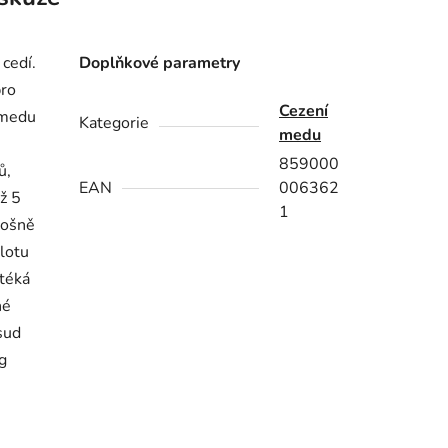
cedí.
Doplňkové parametry
pro
Cezení
 medu
Kategorie
medu
859000
ů,
EAN
006362
ž 5
1
plošně
lotu
téká
né
sud
g