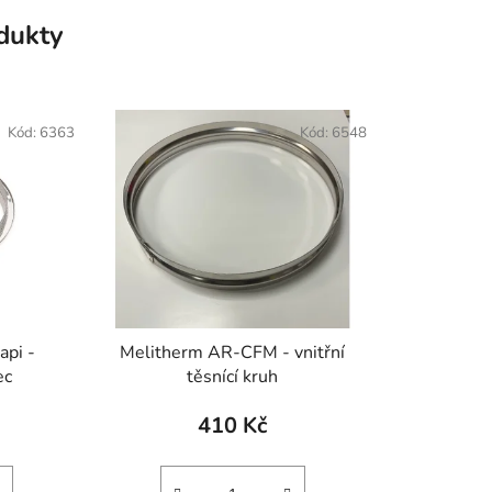
odukty
Kód:
6363
Kód:
6548
api -
Melitherm AR-CFM - vnitřní
ec
těsnící kruh
410 Kč