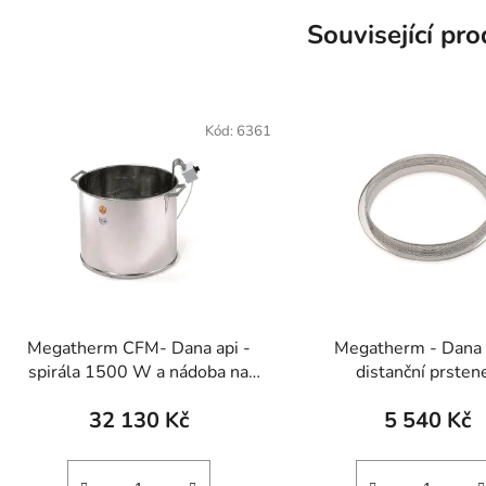
Související pr
Kód:
6361
Megatherm CFM- Dana api -
Megatherm - Dana 
spirála 1500 W a nádoba na
distanční prsten
150 kg
32 130 Kč
5 540 Kč