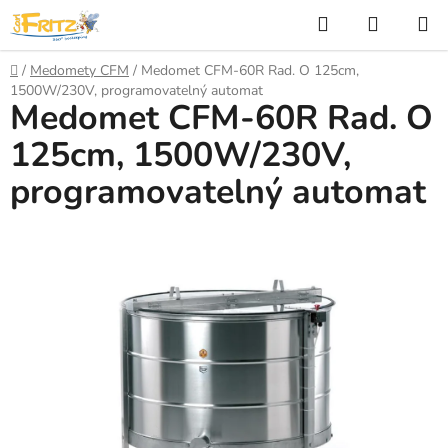
Přejít
Hledat
NÁKUP
na
KOŠÍK
obsah
Domů
/
Medomety CFM
/
Medomet CFM-60R Rad. O 125cm,
1500W/230V, programovatelný automat
Medomet CFM-60R Rad. O
125cm, 1500W/230V,
programovatelný automat