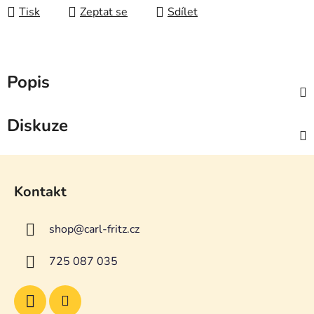
Tisk
Zeptat se
Sdílet
Popis
Diskuze
Z
á
Kontakt
p
a
shop
@
carl-fritz.cz
t
í
725 087 035