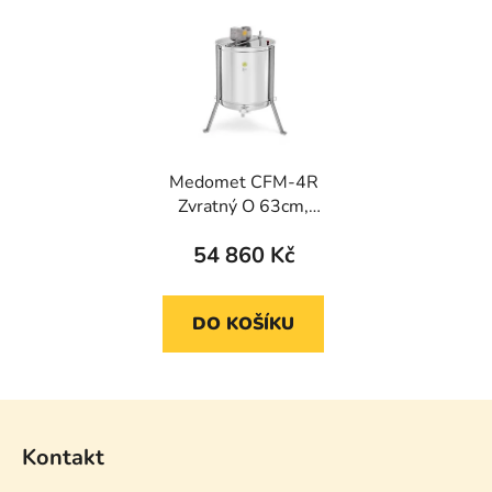
Medomet CFM-4R
Zvratný O 63cm,
40W/230V extra tichý
54 860 Kč
DO KOŠÍKU
Z
á
Kontakt
p