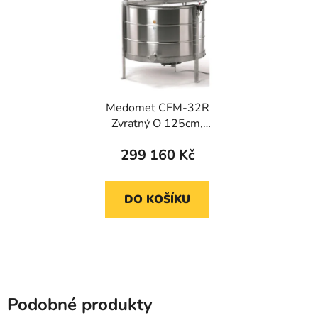
Medomet CFM-32R
Zvratný O 125cm,
1500W/230V, do výšky
299 160 Kč
r. 33cm
DO KOŠÍKU
Podobné produkty