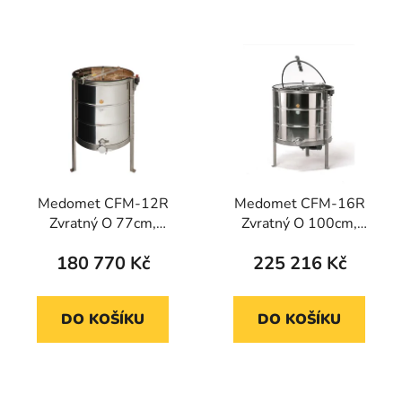
Medomet CFM-12R
Medomet CFM-16R
Zvratný O 77cm,
Zvratný O 100cm,
370W/230V, do výšky
750W/230V, do výšky
180 770 Kč
225 216 Kč
r. 17cm
r. 33cm
DO KOŠÍKU
DO KOŠÍKU