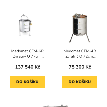
Medomet CFM-6R
Medomet CFM-4R
Zvratný O 77cm,
Zvratný O 72cm,
370W/230V, do výšky
270W/230V
137 540 Kč
75 300 Kč
r. 27cm
DO KOŠÍKU
DO KOŠÍKU