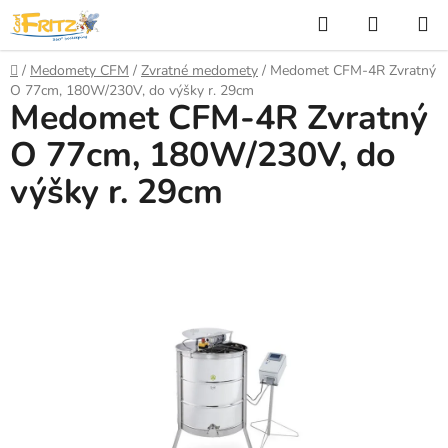
Přejít
Hledat
NÁKUP
na
KOŠÍK
obsah
Domů
/
Medomety CFM
/
Zvratné medomety
/
Medomet CFM-4R Zvratný
O 77cm, 180W/230V, do výšky r. 29cm
Medomet CFM-4R Zvratný
O 77cm, 180W/230V, do
výšky r. 29cm