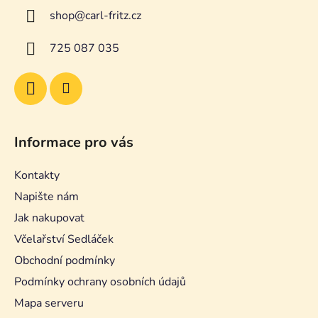
a
shop
@
carl-fritz.cz
t
í
725 087 035
Informace pro vás
Kontakty
Napište nám
Jak nakupovat
Včelařství Sedláček
Obchodní podmínky
Podmínky ochrany osobních údajů
Mapa serveru