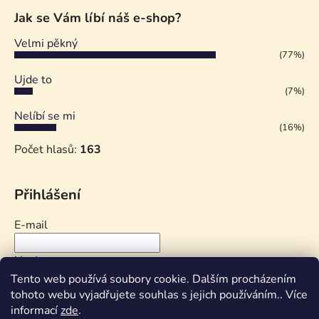
Jak se Vám líbí náš e-shop?
Velmi pěkný
(77%)
Ujde to
(7%)
Nelíbí se mi
(16%)
Počet hlasů:
163
Přihlášení
E-mail
Heslo
Tento web používá soubory cookie. Dalším procházením
tohoto webu vyjadřujete souhlas s jejich používáním.. Více
PŘIHLÁSIT SE
informací
zde
.