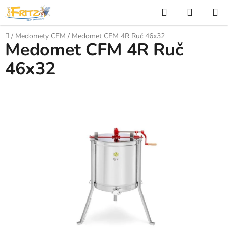
Přejít
Hledat
NÁKUP
na
KOŠÍK
obsah
Domů
/
Medomety CFM
/
Medomet CFM 4R Ruč 46x32
Medomet CFM 4R Ruč
46x32