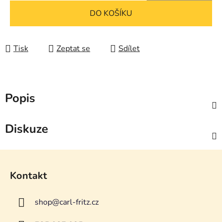
Měrná cena:
DO KOŠÍKU
Tisk
Zeptat se
Sdílet
Popis
Diskuze
Z
á
Kontakt
p
a
shop
@
carl-fritz.cz
t
í