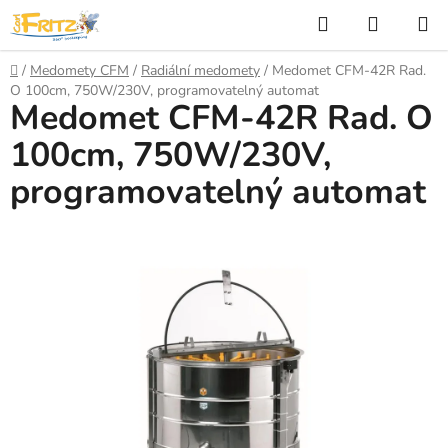
Přejít
Hledat
NÁKUP
na
KOŠÍK
obsah
Domů
/
Medomety CFM
/
Radiální medomety
/
Medomet CFM-42R Rad.
O 100cm, 750W/230V, programovatelný automat
Medomet CFM-42R Rad. O
100cm, 750W/230V,
programovatelný automat