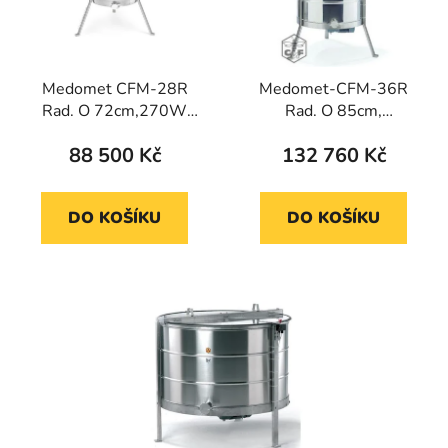
Medomet CFM-28R
Medomet-CFM-36R
Rad. O 72cm,270W
Rad. O 85cm,
automatik
370W/230V, automat,
88 500 Kč
132 760 Kč
nižší
DO KOŠÍKU
DO KOŠÍKU