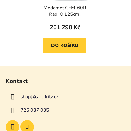
Medomet CFM-60R
Rad. O 125cm,
1500W/230V, automat,
201 290 Kč
nižší
DO KOŠÍKU
Z
á
Kontakt
p
a
shop
@
carl-fritz.cz
t
í
725 087 035