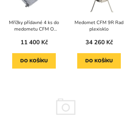
Mřížky přídavné 4 ks do
Medomet CFM 9R Rad
medometu CFM O
plexisklo
72cm
11 400 Kč
34 260 Kč
DO KOŠÍKU
DO KOŠÍKU