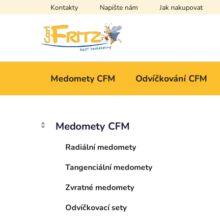
Přejít
Kontakty
Napište nám
Jak nakupovat
na
obsah
Medomety CFM
Odvíčkování CFM
P
K
Přeskočit
Medomety CFM
a
kategorie
o
t
s
Radiální medomety
e
t
g
Tangenciální medomety
r
o
a
r
Zvratné medomety
i
n
e
n
Odvíčkovací sety