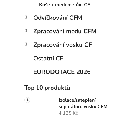
í
Koše k medometům CF
p
a
Odvíčkování CFM
n
Zpracování medu CFM
e
l
Zpracování vosku CF
Ostatní CF
EURODOTACE 2026
Top 10 produktů
Izolace/zateplení
separátoru vosku CFM
4 125 Kč