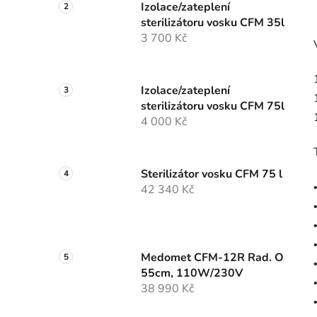
Izolace/zateplení
sterilizátoru vosku CFM 35l
3 700 Kč
Izolace/zateplení
sterilizátoru vosku CFM 75l
4 000 Kč
Sterilizátor vosku CFM 75 l
42 340 Kč
Medomet CFM-12R Rad. O
55cm, 110W/230V
38 990 Kč