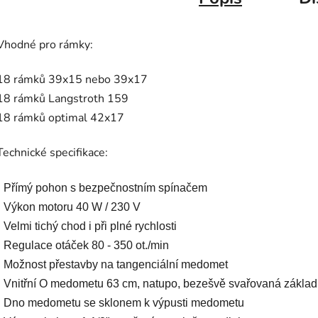
Vhodné pro rámky:
18 rámků 39x15 nebo 39x17
18 rámků Langstroth 159
18 rámků optimal 42x17
Technické specifikace:
• Přímý pohon s bezpečnostním spínačem
• Výkon motoru 40 W / 230 V
• Velmi tichý chod i při plné rychlosti
• Regulace otáček 80 - 350 ot./min
• Možnost přestavby na tangenciální medomet
• Vnitřní O medometu 63 cm, natupo, bezešvě svařovaná zákla
• Dno medometu se sklonem k výpusti medometu