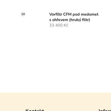
Vorfiltr CFM pod medomet
s ohřevem (hrubý filtr)
33 400 Kč
Z
á