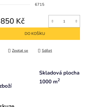
6715
 850 Kč
 cena:
DO KOŠÍKU
Zeptat se
Sdílet
Skladová plocha
2
1000 m
zboží
skuze