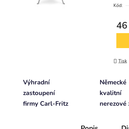
Kód:
46
Měrná
Tisk
Výhradní
Německé
zastoupení
kvalitní
firmy Carl-Fritz
nerezové 
Popis
Di