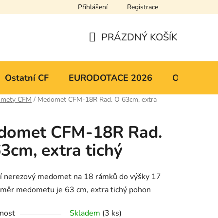
Přihlášení
Registrace
y osobních údajů
Mapa serveru
PRÁZDNÝ KOŠÍK
NÁKUPNÍ
KOŠÍK
Ostatní CF
EURODOTACE 2026
Obchodní 
mety CFM
/
Medomet CFM-18R Rad. O 63cm, extra
domet CFM-18R Rad.
3cm, extra tichý
ní nerezový medomet na 18 rámků do výšky 17
ůměr medometu je 63 cm, extra tichý pohon
nost
Skladem
(3 ks)