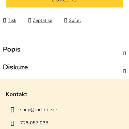
DO KOŠÍKU
Tisk
Zeptat se
Sdílet
Popis
Diskuze
Z
á
Kontakt
p
a
shop
@
carl-fritz.cz
t
í
725 087 035