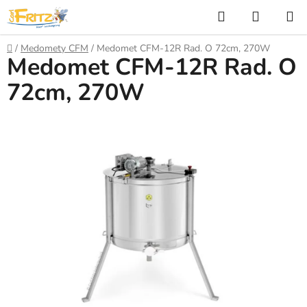
Přejít
Hledat
NÁKUP
na
KOŠÍK
obsah
Domů
/
Medomety CFM
/
Medomet CFM-12R Rad. O 72cm, 270W
Medomet CFM-12R Rad. O
72cm, 270W