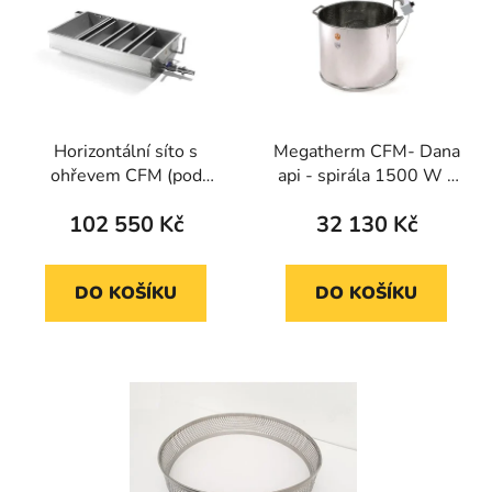
Horizontální síto s
Megatherm CFM- Dana
ohřevem CFM (pod
api - spirála 1500 W a
medomet)
nádoba na 150 kg
102 550 Kč
32 130 Kč
DO KOŠÍKU
DO KOŠÍKU