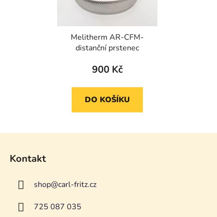
Melitherm AR-CFM-
distanční prstenec
900 Kč
DO KOŠÍKU
Z
á
Kontakt
p
a
shop
@
carl-fritz.cz
t
í
725 087 035