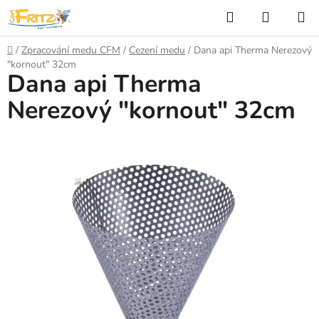
Přejít
Hledat
NÁKUP
na
KOŠÍK
obsah
Domů
/
Zpracování medu CFM
/
Cezení medu
/
Dana api Therma Nerezový
"kornout" 32cm
Dana api Therma
Nerezový "kornout" 32cm